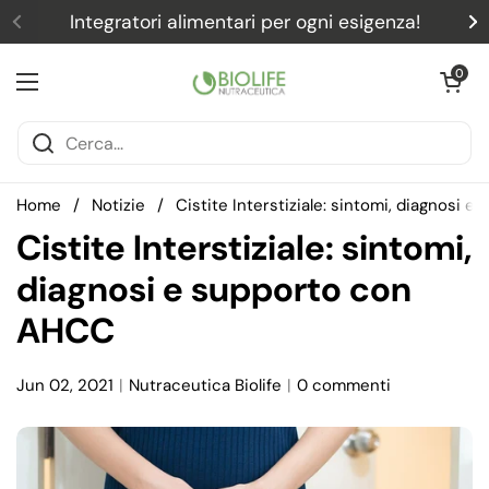
Passa ai contenuti
Integratori alimentari per ogni esigenza!
Precedente
S
Apri carrel
0
Apri menu
Home
/
Notizie
/
Cistite Interstiziale: sintomi, diagnosi 
Cistite Interstiziale: sintomi,
diagnosi e supporto con
AHCC
Jun 02, 2021
Nutraceutica Biolife
0 commenti