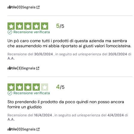
Utile
(0)
Segnala
5
/
5
Recensione verificata
Un pò caro come tutti i prodotti di questa azienda ma sembra 
che assumendolo mi abbia riportato ai giusti valori l'omocisteina.
Recensione del
30/6/2024
, in seguito ad un'esperienza del
20/6/2024
di
A.A.
Utile
(3)
Segnala
4
/
5
Recensione verificata
Sto prendendo il prodotto da poco quindi non posso ancora 
fornire un giudizio
Recensione del
16/4/2024
, in seguito ad un'esperienza del
4/4/2024
di
A.A.
Utile
(0)
Segnala