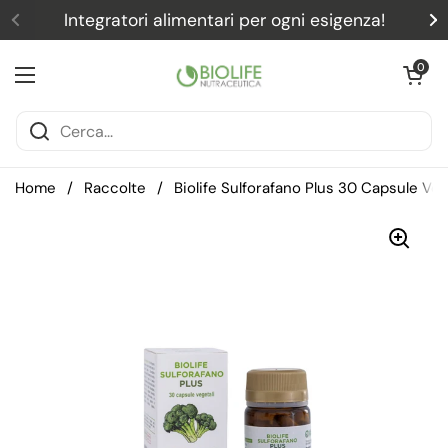
Passa ai contenuti
Integratori alimentari per ogni esigenza!
Precedente
S
Apri carrel
0
Apri menu
Home
/
Raccolte
/
Biolife Sulforafano Plus 30 Capsule Ve