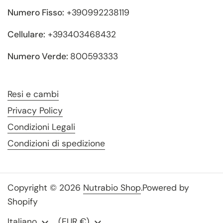
Numero Fisso:
+390992238119
Cellulare:
+393403468432
Numero Verde:
800593333
Resi e cambi
Privacy Policy
Condizioni Legali
Condizioni di spedizione
Copyright © 2026
Nutrabio Shop
.
Powered by
Shopify
Lingua
Italiano
Paese/Area geografica
(EUR €)