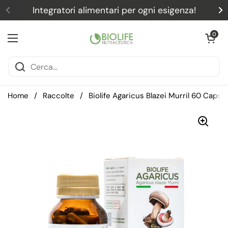
Passa ai contenuti
Integratori alimentari per ogni esigenza!
Precedente
S
Apri carrel
0
Apri menu
Home
/
Raccolte
/
Biolife Agaricus Blazei Murril 60 Capsu