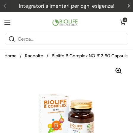
Passa ai contenuti
Integratori alimentari per ogni esigenza!
Precedente
S
Apri carrel
0
Apri menu
Home
/
Raccolte
/
Biolife B Complex NO B12 60 Capsule –