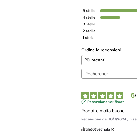
5
stelle
4
stelle
3
stelle
2
stelle
1
stella
Ordina le recensioni
5
/
Recensione verificata
Prodotto molto buono
Recensione del
10/7/2024
, in 
Utile
(0)
Segnala