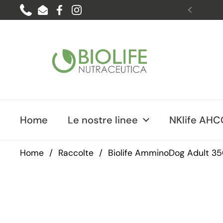
Passa ai contenuti
Phone
Email
Facebook
Instagram
Preced
Home
Le nostre linee
NKlife AHC
Home
/
Raccolte
/
Biolife AmminoDog Adult 350