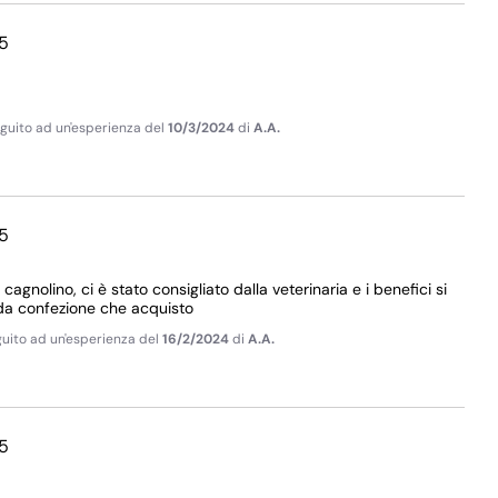
5
seguito ad un'esperienza del
10/3/2024
di
A.A.
5
cagnolino, ci è stato consigliato dalla veterinaria e i benefici si 
nda confezione che acquisto
eguito ad un'esperienza del
16/2/2024
di
A.A.
5