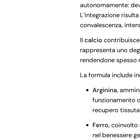
autonomamente: devon
L’integrazione risulta
convalescenza, intens
Il
calcio
contribuisce
rappresenta uno degli
rendendone spesso n
La formula include ino
Arginina
, ammin
funzionamento de
recupero tissuta
Ferro
, coinvolto
nel benessere ge