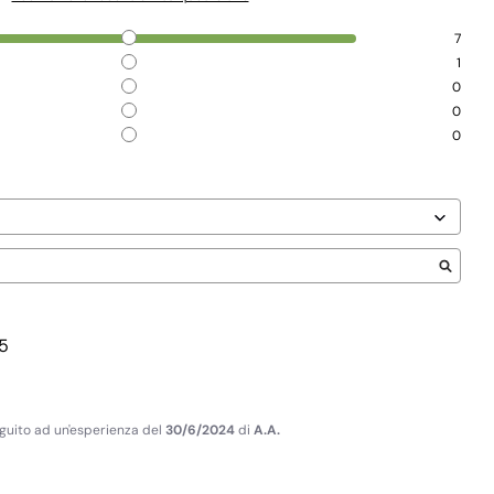
7
1
0
0
0
5
seguito ad un'esperienza del
30/6/2024
di
A.A.