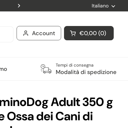
Spedizione gratuita per ordini 
Lingua
Italiano
Successivo
Account
€0,00
0
Apri carrello
Tempi di consegna
amo
Modalità di spedizione
mminoDog Adult 350 g
e Ossa dei Cani di