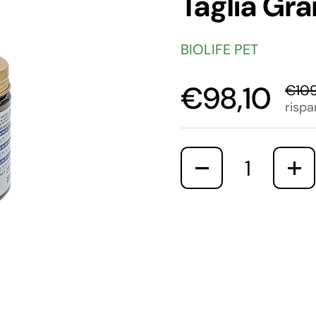
Taglia Gr
BIOLIFE PET
€98,10
€10
rispa
Quantità