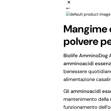
Mangime 
polvere pe
Biolife AmminoDog 
amminoacidi essenzi
benessere quotidiano
alimentazione casali
Gli
amminoacidi esse
mantenimento della m
funzionamento dell’or