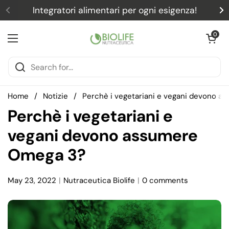
Skip to content
Integratori alimentari per ogni esigenza!
Previous
N
Open car
0
Open menu
Home
/
Notizie
/
Perchè i vegetariani e vegani devono 
Perchè i vegetariani e
vegani devono assumere
Omega 3?
May 23, 2022
Nutraceutica Biolife
0 comments