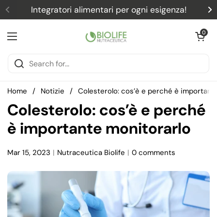
Skip to content
Integratori alimentari per ogni esigenza!
Previous
N
Open car
0
Open menu
Home
/
Notizie
/
Colesterolo: cos’è e perché è important
Colesterolo: cos’è e perché
è importante monitorarlo
Mar 15, 2023
Nutraceutica Biolife
0 comments