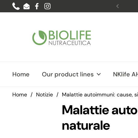
Skip to content
Phone
Email
Facebook
Instagram
Previo
Home
Our product lines
NKlife 
Home
/
Notizie
/
Malattie autoimmuni: cause, s
Malattie aut
naturale