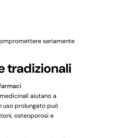
no compromettere seriamente
e tradizionali
farmaci
 medicinali aiutano a
 un uso prolungato può
zioni, osteoporosi e