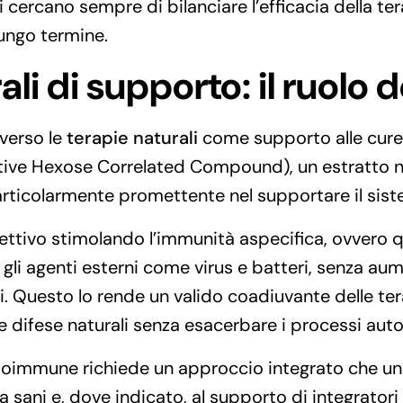
 cercano sempre di bilanciare l’efficacia della ter
 lungo termine.
ali di supporto: il ruolo 
 verso le
terapie naturali
come supporto alle cure 
tive Hexose Correlated Compound), un estratto n
particolarmente promettente nel supportare il sis
ttivo stimolando l’immunità aspecifica, ovvero q
i agenti esterni come virus e batteri, senza aument
i. Questo lo rende un valido coadiuvante delle ter
e difese naturali senza esacerbare i processi aut
toimmune richiede un approccio integrato che unis
ta sani e, dove indicato, al supporto di integrator