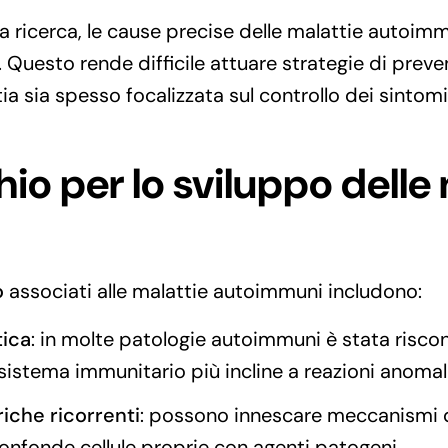
la ricerca, le cause precise delle malattie autoi
esto rende difficile attuare strategie di preve
ia sia spesso focalizzata sul controllo dei sintomi
chio per lo sviluppo delle
o
associati alle malattie autoimmuni includono:
tica
: in molte patologie autoimmuni è stata risc
 sistema immunitario più incline a reazioni anomal
eriche ricorrenti
: possono innescare meccanismi d
nfonde cellule proprie con agenti patogeni.