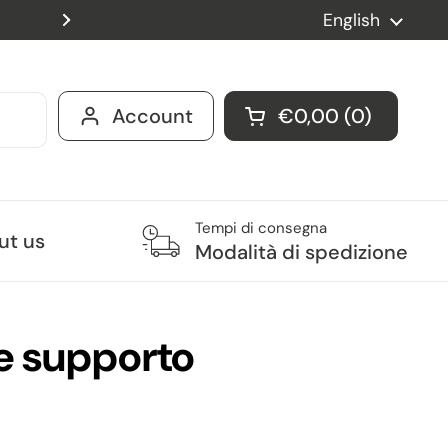
Spedizione gratuita per ordini 
Language
English
Next
Account
€0,00
0
Open cart
Tempi di consegna
ut us
Modalità di spedizione
 e supporto