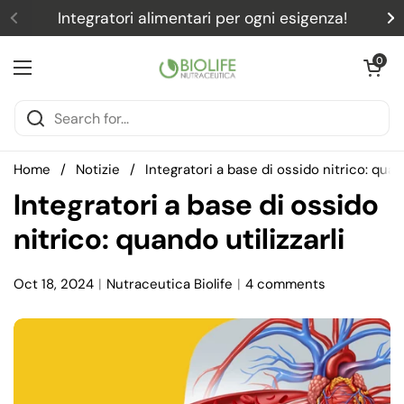
Skip to content
Integratori alimentari per ogni esigenza!
Previous
N
Open car
0
Open menu
Home
/
Notizie
/
Integratori a base di ossido nitrico: quand
Integratori a base di ossido
nitrico: quando utilizzarli
Oct 18, 2024
Nutraceutica Biolife
4 comments