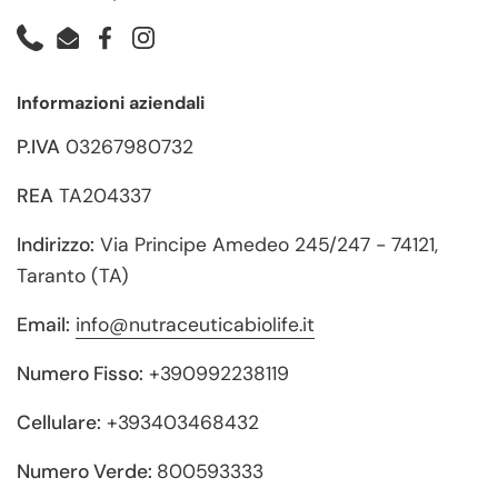
Phone
Email
Facebook
Instagram
Informazioni aziendali
P.IVA
03267980732
REA
TA204337
Indirizzo:
Via Principe Amedeo 245/247 - 74121,
Taranto (TA)
Email:
info@nutraceuticabiolife.it
Numero Fisso:
+390992238119
Cellulare:
+393403468432
Numero Verde:
800593333