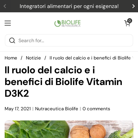
Skip to content
Integratori alimentari per ogni esigenza!
Previous
N
Open car
0
Open menu
Home
/
Notizie
/
Il ruolo del calcio e i benefici di Biolife 
Il ruolo del calcio e i
benefici di Biolife Vitamin
D3K2
May 17, 2021
Nutraceutica Biolife
0 comments