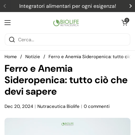
Passa ai contenuti
Integratori alimentari per ogni esigenza!
Precedente
S
Apri carrel
0
Apri menu
Home
/
Notizie
/
Ferro e Anemia Sideropenica: tutto ciò 
Ferro e Anemia
Sideropenica: tutto ciò che
devi sapere
Dec 20, 2024
Nutraceutica Biolife
0 commenti